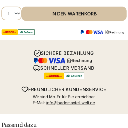
Produkt Anzahl: Gib den gewünschten Wer
IN DEN WARENKORB
Rechnung
SICHERE BEZAHLUNG
Rechnung
SCHNELLER VERSAND
FREUNDLICHER KUNDENSERVICE
Wir sind Mo-Fr für Sie erreichbar.
E-Mail:
info@bademantel-welt.de
Passend dazu