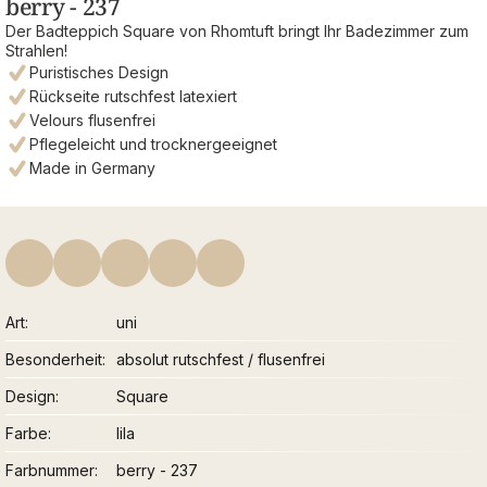
berry - 237
Der Badteppich Square von Rhomtuft bringt Ihr Badezimmer zum
Strahlen!
Puristisches Design
Rückseite rutschfest latexiert
Velours flusenfrei
Pflegeleicht und trocknergeeignet
Made in Germany
Art
uni
Besonderheit
absolut rutschfest / flusenfrei
Design
Square
Farbe
lila
Farbnummer
berry - 237