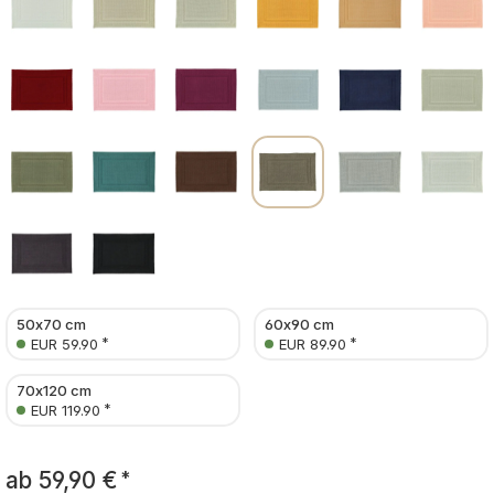
50x70 cm
60x90 cm
*
*
EUR 59.90
EUR 89.90
70x120 cm
*
EUR 119.90
ab
59,90 €
*