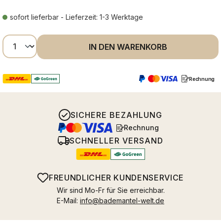
sofort lieferbar - Lieferzeit: 1-3 Werktage
Produkt Anzahl: Gib den gewünschten Wer
IN DEN WARENKORB
Rechnung
SICHERE BEZAHLUNG
Rechnung
SCHNELLER VERSAND
FREUNDLICHER KUNDENSERVICE
Wir sind Mo-Fr für Sie erreichbar.
E-Mail:
info@bademantel-welt.de