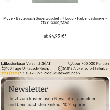
Möve - Badteppich Superwuschel mit Logo - Farbe: cashmere -
713 (1-0300/8126)
Regulärer Preis:
ab
44,95 €
*
kostenloser Versand DE|AT
über 700.000 Kunden
100 Tage Umtausch-Recht
51.812 Artikel sofort lieferbar
4.6 aus 43.974 Produkt-Bewertungen
Newsletter
Jetzt zum kostenlosen Newsletter anmelden
und beim nächsten Einkauf 10% sparen.