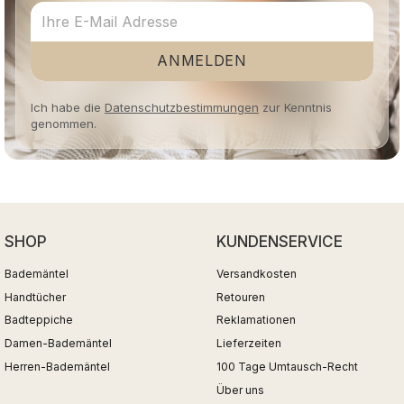
ANMELDEN
Ich habe die
Datenschutzbestimmungen
zur Kenntnis
genommen.
SHOP
KUNDENSERVICE
Bademäntel
Versandkosten
Handtücher
Retouren
Badteppiche
Reklamationen
Damen-Bademäntel
Lieferzeiten
Herren-Bademäntel
100 Tage Umtausch-Recht
Über uns