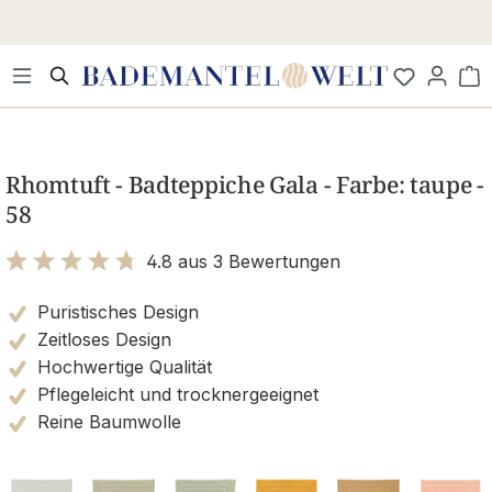
Zum Hauptinhalt springen
Wa
Bildergalerie überspringen
Rhomtuft - Badteppiche Gala - Farbe: taupe -
58
4.8 aus 3 Bewertungen
Bewertung mit 4.8 von 5 Sternen
Puristisches Design
Zeitloses Design
Hochwertige Qualität
Pflegeleicht und trocknergeeignet
Reine Baumwolle