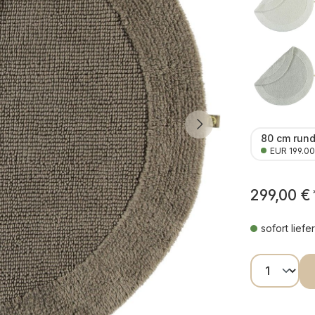
80 cm run
EUR 199.00
299,00 €
sofort liefe
Produkt