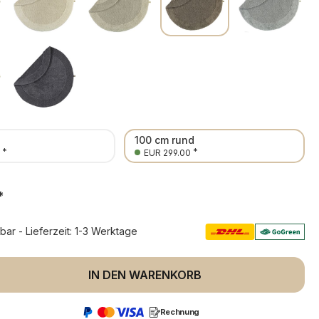
d
100 cm rund
*
*
EUR 299.00
*
rbar - Lieferzeit: 1-3 Werktage
 Anzahl: Gib den gewünschten Wert ein 
IN DEN WARENKORB
Rechnung