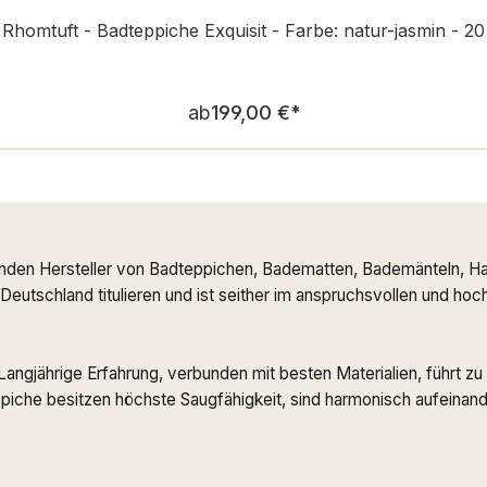
Rhomtuft - Badteppiche Exquisit - Farbe: natur-jasmin - 20
Regulärer Preis:
ab
199,00 €
*
nden Hersteller von Badteppichen, Badematten, Bademänteln, Ha
n Deutschland titulieren und ist seither im anspruchsvollen und h
. Langjährige Erfahrung, verbunden mit besten Materialien, führt
che besitzen höchste Saugfähigkeit, sind harmonisch aufeinande