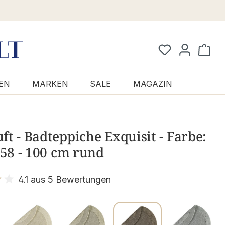
Waren
EN
MARKEN
SALE
MAGAZIN
t - Badteppiche Exquisit - Farbe:
 58 - 100 cm rund
4.1 aus 5 Bewertungen
it 4.1 von 5 Sternen