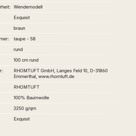
heit
Wendemodell
Exquisit
braun
mer
taupe - 58
rund
100 cm rund
r
RHOMTUFT GmbH, Langes Feld 10, D-31860
Emmerthal, www.rhomtuft.de
RHOMTUFT
100% Baumwolle
2250 g/qm
Exquisit