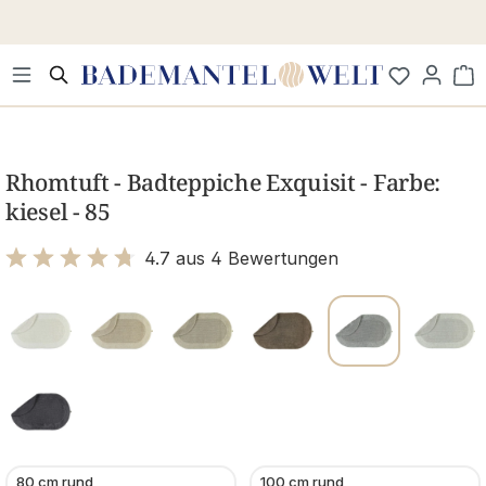
Zum Hauptinhalt springen
Wa
Bildergalerie überspringen
Rhomtuft - Badteppiche Exquisit - Farbe:
kiesel - 85
4.7 aus 4 Bewertungen
Bewertung mit 4.7 von 5 Sternen
80 cm rund
100 cm rund