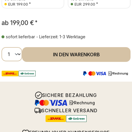
*
*
EUR 199.00
EUR 299.00
ab
199,00 €
*
sofort lieferbar - Lieferzeit: 1-3 Werktage
Produkt Anzahl: Gib den gewünschten Wer
IN DEN WARENKORB
Rechnung
SICHERE BEZAHLUNG
Rechnung
SCHNELLER VERSAND