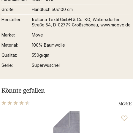
Größe
Handtuch 50x100 cm
Hersteller
frottana Textil GmbH & Co. KG, Waltersdorfer
Straße 54, D-02779 Großschönau, www.moeve.de
Marke
Möve
Material
100% Baumwolle
Qualität
550g/qm
Serie
Superwuschel
Könnte gefallen
Durchschnittliche Bewertung von 4.48 von 5 Sternen