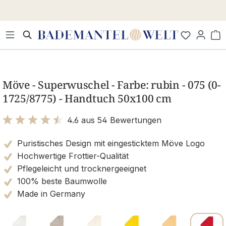
Zum Hauptinhalt springen
Wa
Bildergalerie überspringen
Möve - Superwuschel - Farbe: rubin - 075 (0-
1725/8775) - Handtuch 50x100 cm
4.6 aus 54 Bewertungen
Bewertung mit 4.6 von 5 Sternen
Puristisches Design mit eingesticktem Möve Logo
Hochwertige Frottier-Qualität
Pflegeleicht und trocknergeeignet
100% beste Baumwolle
Made in Germany