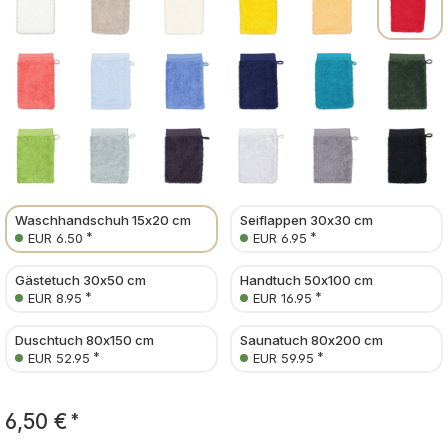
Waschhandschuh 15x20 cm
Seiflappen 30x30 cm
*
*
EUR 6.50
EUR 6.95
Gästetuch 30x50 cm
Handtuch 50x100 cm
*
*
EUR 8.95
EUR 16.95
Duschtuch 80x150 cm
Saunatuch 80x200 cm
*
*
EUR 52.95
EUR 59.95
6,50 €
*