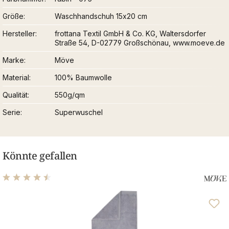
Größe
Waschhandschuh 15x20 cm
Hersteller
frottana Textil GmbH & Co. KG, Waltersdorfer
Straße 54, D-02779 Großschönau, www.moeve.de
Marke
Möve
Material
100% Baumwolle
Qualität
550g/qm
Serie
Superwuschel
Könnte gefallen
Durchschnittliche Bewertung von 4.48 von 5 Sternen