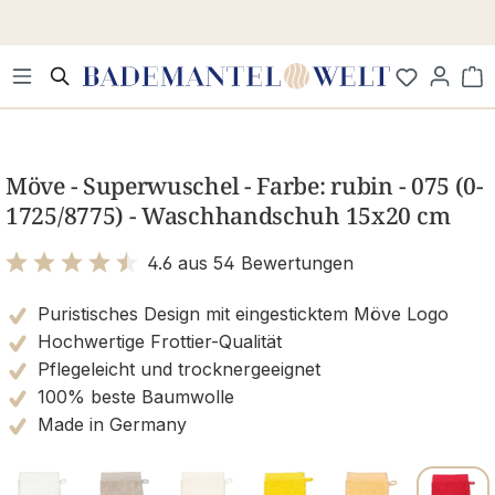
Zum Hauptinhalt springen
Wa
Bildergalerie überspringen
Möve - Superwuschel - Farbe: rubin - 075 (0-
1725/8775) - Waschhandschuh 15x20 cm
4.6 aus 54 Bewertungen
Bewertung mit 4.6 von 5 Sternen
Puristisches Design mit eingesticktem Möve Logo
Hochwertige Frottier-Qualität
Pflegeleicht und trocknergeeignet
100% beste Baumwolle
Made in Germany