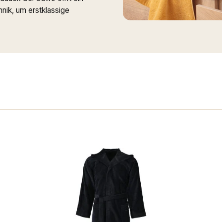
nik, um erstklassige
n