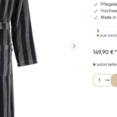
Pflegele
Hochwer
Made in
S
EUR 149.90
149,90 €
*
sofort liefe
Produkt