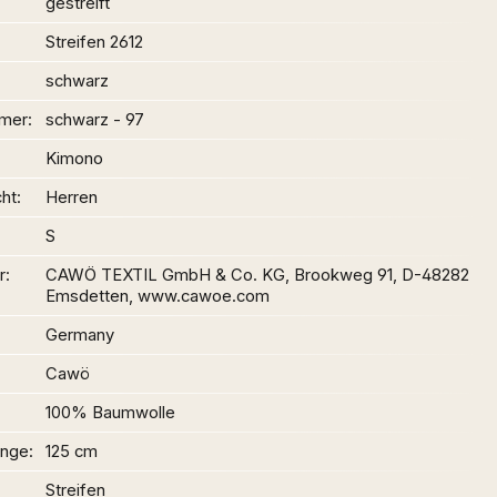
gestreift
Streifen 2612
schwarz
mer
schwarz - 97
Kimono
ht
Herren
S
r
CAWÖ TEXTIL GmbH & Co. KG, Brookweg 91, D-48282
Emsdetten, www.cawoe.com
Germany
Cawö
100% Baumwolle
änge
125 cm
Streifen