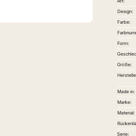
Art
Design
Farbe
Farbnum
Form
Geschlec
Größe
Herstelle
Made in
Marke
Material
Rückenl
Serie