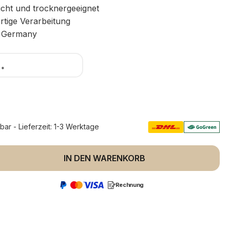
icht und trocknergeeignet
tige Verarbeitung
 Germany
*
rbar - Lieferzeit: 1-3 Werktage
 Anzahl: Gib den gewünschten Wert ein 
IN DEN WARENKORB
Rechnung