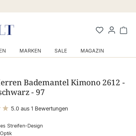
Waren
EN
MARKEN
SALE
MAGAZIN
erren Bademantel Kimono 2612 -
schwarz - 97
5.0 aus 1 Bewertungen
it 5 von 5 Sternen
ves Streifen-Design
 Optik