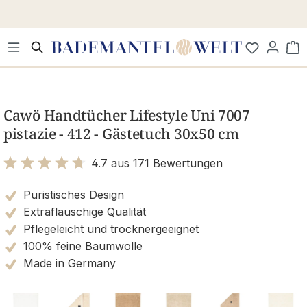
Zum Hauptinhalt springen
Wa
Bildergalerie überspringen
Cawö Handtücher Lifestyle Uni 7007
pistazie - 412 - Gästetuch 30x50 cm
4.7 aus 171 Bewertungen
Bewertung mit 4.7 von 5 Sternen
Puristisches Design
Extraflauschige Qualität
Pflegeleicht und trocknergeeignet
100% feine Baumwolle
Made in Germany