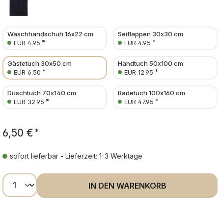
Waschhandschuh 16x22 cm
Seiflappen 30x30 cm
*
*
EUR 4.95
EUR 4.95
Gästetuch 30x50 cm
Handtuch 50x100 cm
*
*
EUR 6.50
EUR 12.95
Duschtuch 70x140 cm
Badetuch 100x160 cm
*
*
EUR 32.95
EUR 47.95
6,50 €
*
sofort lieferbar - Lieferzeit: 1-3 Werktage
Produkt Anzahl: Gib den gewünschten Wer
IN DEN WARENKORB