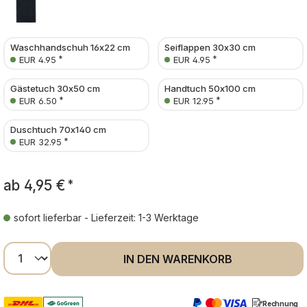
Waschhandschuh 16x22 cm
Seiflappen 30x30 cm
*
*
EUR 4.95
EUR 4.95
Gästetuch 30x50 cm
Handtuch 50x100 cm
*
*
EUR 6.50
EUR 12.95
Duschtuch 70x140 cm
*
EUR 32.95
ab
4,95 €
*
sofort lieferbar - Lieferzeit: 1-3 Werktage
Produkt Anzahl: Gib den gewünschten Wer
IN DEN WARENKORB
Rechnung