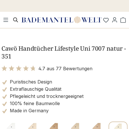
Zum Hauptinhalt springen
Wa
Bildergalerie überspringen
Cawö Handtücher Lifestyle Uni 7007 natur -
351
4.7 aus 77 Bewertungen
Bewertung mit 4.7 von 5 Sternen
Puristisches Design
Extraflauschige Qualität
Pflegeleicht und trocknergeeignet
100% feine Baumwolle
Made in Germany