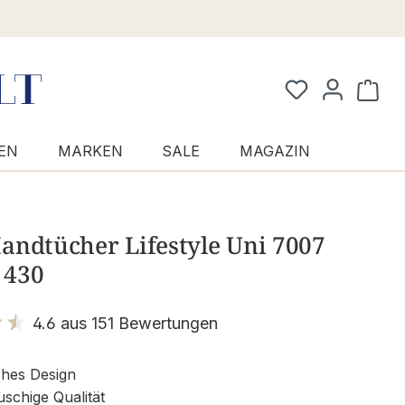
Waren
EN
MARKEN
SALE
MAGAZIN
andtücher Lifestyle Uni 7007
- 430
4.6 aus 151 Bewertungen
it 4.6 von 5 Sternen
ches Design
uschige Qualität