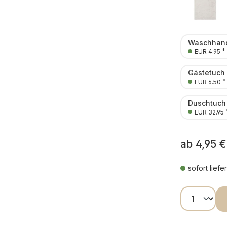
Waschhand
*
EUR 4.95
Gästetuch
*
EUR 6.50
Duschtuch
EUR 32.95
ab
4,95 €
sofort liefe
Produkt