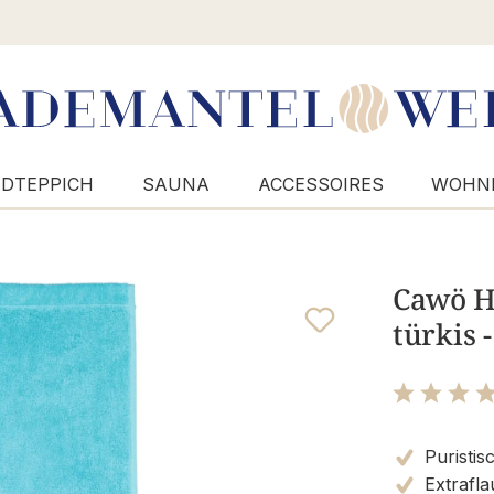
DTEPPICH
SAUNA
ACCESSOIRES
WOHN
Cawö H
türkis 
Bewertung m
Puristis
Extrafla