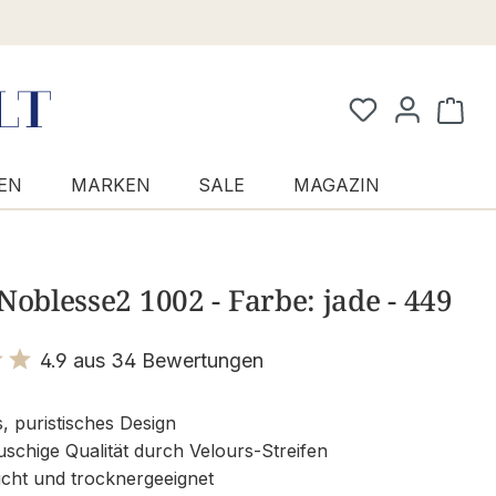
Waren
EN
MARKEN
SALE
MAGAZIN
Noblesse2 1002 - Farbe: jade - 449
4.9 aus 34 Bewertungen
it 4.9 von 5 Sternen
s, puristisches Design
uschige Qualität durch Velours-Streifen
icht und trocknergeeignet