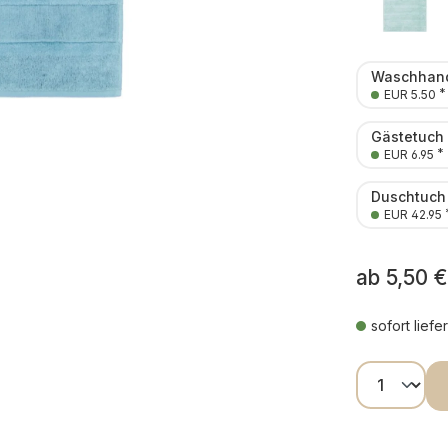
Waschhand
*
EUR 5.50
Gästetuch
*
EUR 6.95
Duschtuch
EUR 42.95
ab
5,50 €
sofort liefe
Produkt