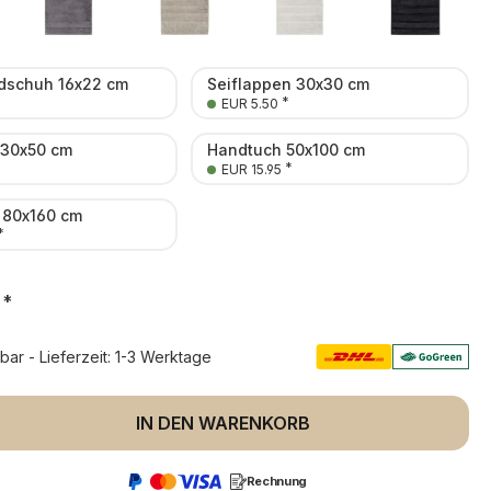
schuh 16x22 cm
Seiflappen 30x30 cm
*
EUR 5.50
 30x50 cm
Handtuch 50x100 cm
*
EUR 15.95
 80x160 cm
*
*
rbar - Lieferzeit: 1-3 Werktage
 Anzahl: Gib den gewünschten Wert ein 
IN DEN WARENKORB
Rechnung