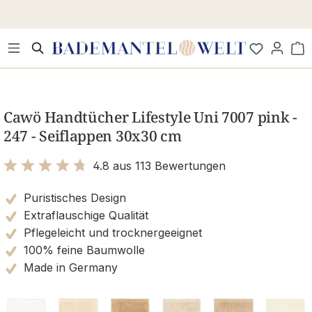
Zum Hauptinhalt springen
Wa
Bildergalerie überspringen
Cawö Handtücher Lifestyle Uni 7007 pink -
247 - Seiflappen 30x30 cm
4.8 aus 113 Bewertungen
Bewertung mit 4.8 von 5 Sternen
Puristisches Design
Extraflauschige Qualität
Pflegeleicht und trocknergeeignet
100% feine Baumwolle
Made in Germany