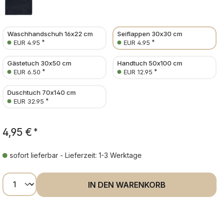
Waschhandschuh 16x22 cm
Seiflappen 30x30 cm
*
*
EUR 4.95
EUR 4.95
Gästetuch 30x50 cm
Handtuch 50x100 cm
*
*
EUR 6.50
EUR 12.95
Duschtuch 70x140 cm
*
EUR 32.95
4,95 €
*
sofort lieferbar - Lieferzeit: 1-3 Werktage
Produkt Anzahl: Gib den gewünschten Wer
IN DEN WARENKORB