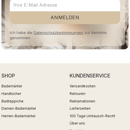
ANMELDEN
Ich habe die
Datenschutzbestimmungen
zur Kenntnis
genommen.
SHOP
KUNDENSERVICE
Bademäntel
Versandkosten
Handtücher
Retouren
Badteppiche
Reklamationen
Damen-Bademäntel
Lieferzeiten
Herren-Bademäntel
100 Tage Umtausch-Recht
Über uns