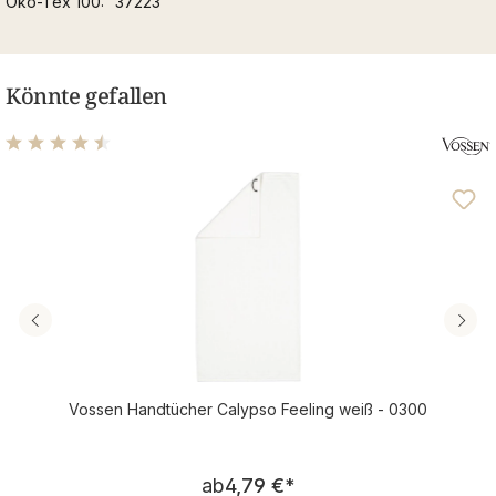
Öko-Tex 100
37223
Könnte gefallen
Durchschnittliche Bewertung von 4.61 von 5 Sternen
Vossen Handtücher Calypso Feeling weiß - 0300
Regulärer Preis:
ab
4,79 €
*