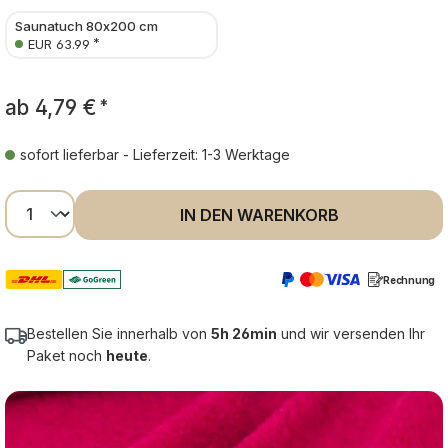
Saunatuch 80x200 cm
*
EUR 63.99
ab
4,79 €
*
sofort lieferbar - Lieferzeit: 1-3 Werktage
Produkt Anzahl: Gib den gewünschten Wer
IN DEN WARENKORB
Rechnung
Bestellen Sie innerhalb von
5h 26min
und wir versenden Ihr
Paket noch
heute
.