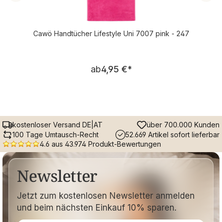
Cawö Handtücher Lifestyle Uni 7007 pink - 247
Regulärer Preis:
ab
4,95 €
*
kostenloser Versand DE|AT
über 700.000 Kunden
100 Tage Umtausch-Recht
52.669 Artikel sofort lieferbar
4.6 aus 43.974 Produkt-Bewertungen
Newsletter
Jetzt zum kostenlosen Newsletter anmelden
und beim nächsten Einkauf 10% sparen.