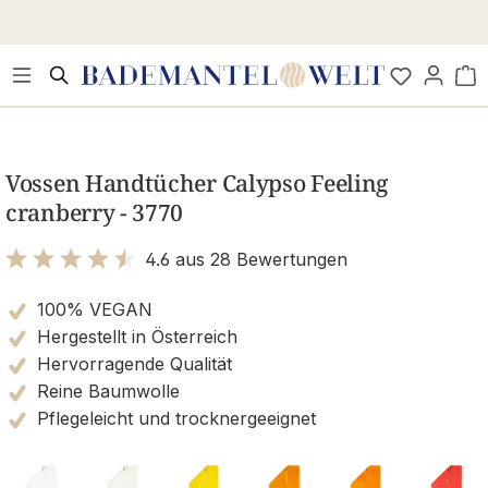
Zum Hauptinhalt springen
Wa
Bildergalerie überspringen
Vossen Handtücher Calypso Feeling
cranberry - 3770
4.6 aus 28 Bewertungen
Bewertung mit 4.6 von 5 Sternen
100% VEGAN
Hergestellt in Österreich
Hervorragende Qualität
Reine Baumwolle
Pflegeleicht und trocknergeeignet