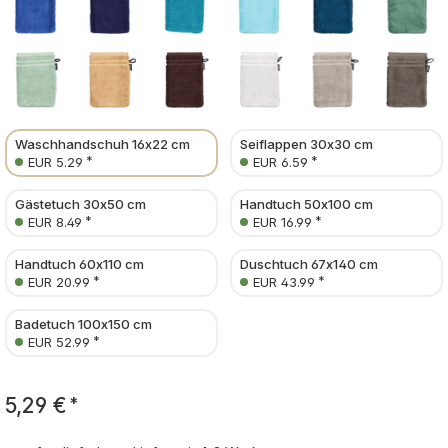
Waschhandschuh 16x22 cm
Seiflappen 30x30 cm
*
*
EUR 5.29
EUR 6.59
Gästetuch 30x50 cm
Handtuch 50x100 cm
*
*
EUR 8.49
EUR 16.99
Handtuch 60x110 cm
Duschtuch 67x140 cm
*
*
EUR 20.99
EUR 43.99
Badetuch 100x150 cm
*
EUR 52.99
5,29 €
*