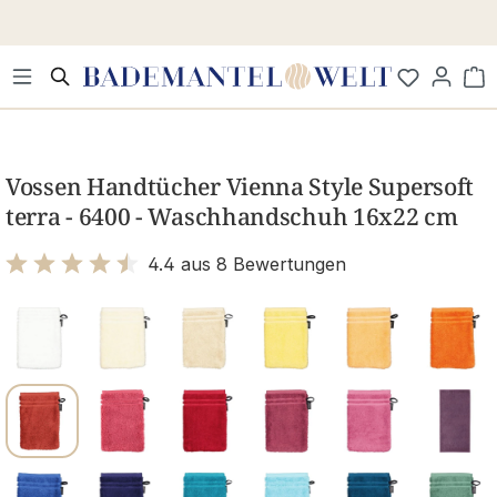
Zum Hauptinhalt springen
Wa
Bildergalerie überspringen
Vossen Handtücher Vienna Style Supersoft
terra - 6400 - Waschhandschuh 16x22 cm
4.4 aus 8 Bewertungen
Bewertung mit 4.4 von 5 Sternen