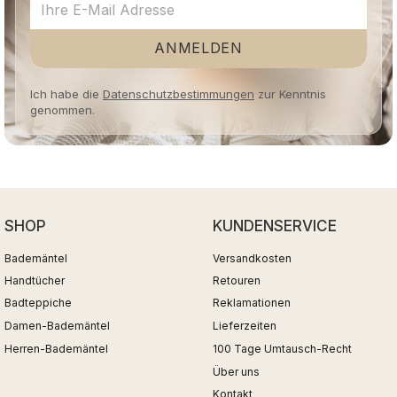
ANMELDEN
Ich habe die
Datenschutzbestimmungen
zur Kenntnis
genommen.
SHOP
KUNDENSERVICE
Bademäntel
Versandkosten
Handtücher
Retouren
Badteppiche
Reklamationen
Damen-Bademäntel
Lieferzeiten
Herren-Bademäntel
100 Tage Umtausch-Recht
Über uns
Kontakt