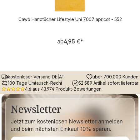
Cawö Handtücher Lifestyle Uni 7007 apricot - 552
Regulärer Preis:
ab
4,95 €
*
kostenloser Versand DE|AT
über 700.000 Kunden
100 Tage Umtausch-Recht
52.589 Artikel sofort lieferbar
4.6 aus 43.974 Produkt-Bewertungen
Newsletter
Jetzt zum kostenlosen Newsletter anmelden
und beim nächsten Einkauf 10% sparen.