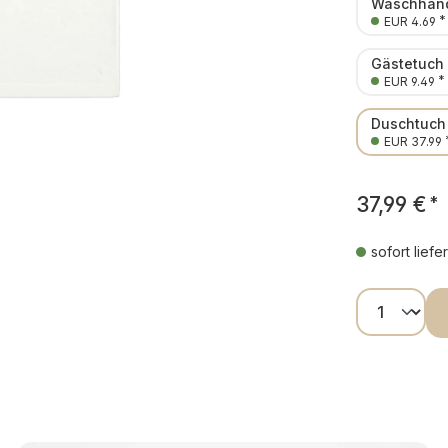
Waschhand
*
EUR 4.69
Gästetuch
*
EUR 9.49
Duschtuch
EUR 37.99
37,99 €
*
sofort liefe
Produkt