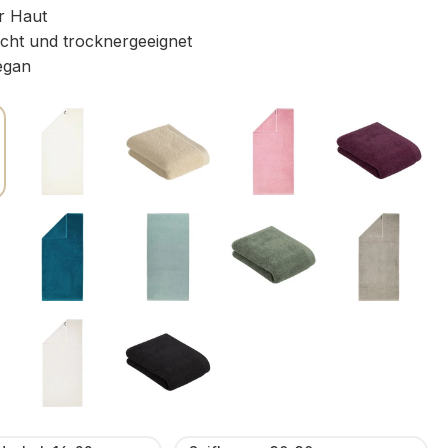
r Haut
icht und trocknergeeignet
egan