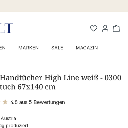
Waren
EN
MARKEN
SALE
MAGAZIN
 Handtücher High Line weiß - 0300
htuch 67x140 cm
4.8 aus 5 Bewertungen
it 4.8 von 5 Sternen
Austria
ig produziert