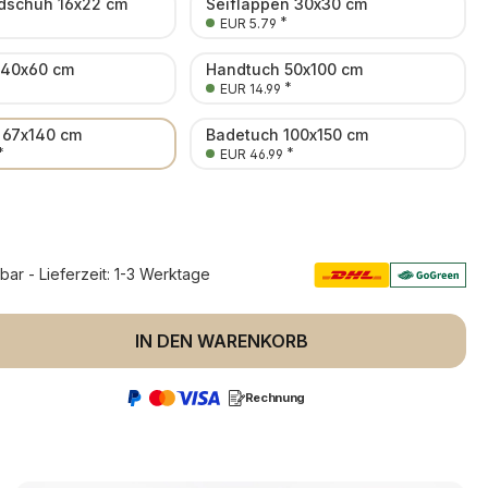
schuh 16x22 cm
Seiflappen 30x30 cm
*
EUR 5.79
 40x60 cm
Handtuch 50x100 cm
*
EUR 14.99
 67x140 cm
Badetuch 100x150 cm
*
*
EUR 46.99
rbar - Lieferzeit: 1-3 Werktage
 Anzahl: Gib den gewünschten Wert ein 
IN DEN WARENKORB
Rechnung