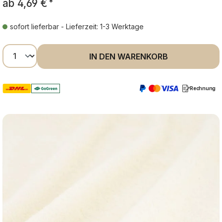
ab
4,69 €
*
sofort lieferbar - Lieferzeit: 1-3 Werktage
Produkt Anzahl: Gib den gewünschten Wer
IN DEN WARENKORB
Rechnung