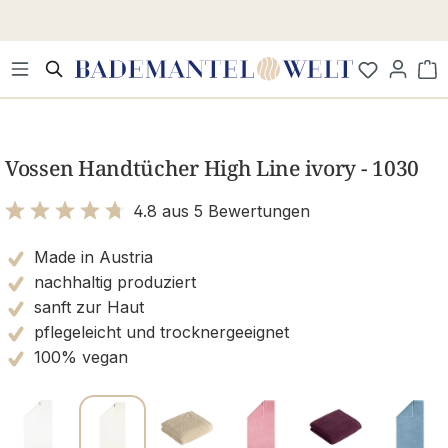
Zum Hauptinhalt springen
Wa
Bildergalerie überspringen
Vossen Handtücher High Line ivory - 1030
4.8 aus 5 Bewertungen
Bewertung mit 4.8 von 5 Sternen
Made in Austria
nachhaltig produziert
sanft zur Haut
pflegeleicht und trocknergeeignet
100% vegan