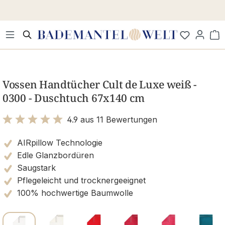
Zum Hauptinhalt springen
Wa
Bildergalerie überspringen
Vossen Handtücher Cult de Luxe weiß -
0300 - Duschtuch 67x140 cm
4.9 aus 11 Bewertungen
Bewertung mit 4.9 von 5 Sternen
AIRpillow Technologie
Edle Glanzbordüren
Saugstark
Pflegeleicht und trocknergeeignet
100% hochwertige Baumwolle