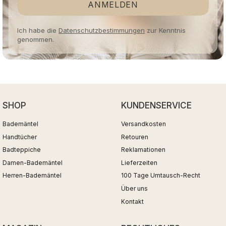
ANMELDEN
Ich habe die
Datenschutzbestimmungen
zur Kenntnis
genommen.
SHOP
KUNDENSERVICE
Bademäntel
Versandkosten
Handtücher
Retouren
Badteppiche
Reklamationen
Damen-Bademäntel
Lieferzeiten
Herren-Bademäntel
100 Tage Umtausch-Recht
Über uns
Kontakt