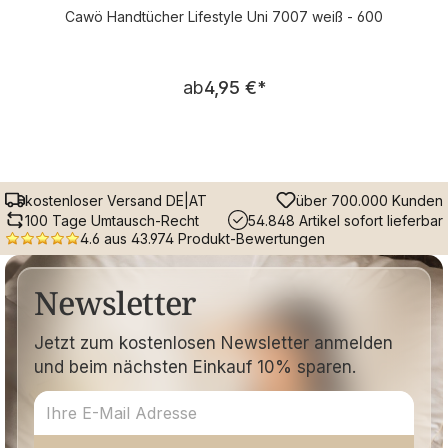
Cawö Handtücher Lifestyle Uni 7007 weiß - 600
Regulärer Preis:
ab
4,95 €
*
kostenloser Versand DE|AT
über 700.000 Kunden
100 Tage Umtausch-Recht
54.848 Artikel sofort lieferbar
4.6 aus 43.974 Produkt-Bewertungen
Newsletter
Jetzt zum kostenlosen Newsletter anmelden
und beim nächsten Einkauf 10% sparen.