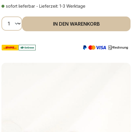
sofort lieferbar - Lieferzeit: 1-3 Werktage
Produkt Anzahl: Gib den gewünschten Wer
IN DEN WARENKORB
Rechnung