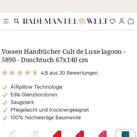
Zum Hauptinhalt springen
Wa
Bildergalerie überspringen
Vossen Handtücher Cult de Luxe lagoon -
5890 - Duschtuch 67x140 cm
4.8 aus 30 Bewertungen
Bewertung mit 4.8 von 5 Sternen
AIRpillow Technologie
Edle Glanzbordüren
Saugstark
Pflegeleicht und trocknergeeignet
100% hochwertige Baumwolle