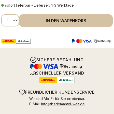
sofort lieferbar - Lieferzeit: 1-3 Werktage
Produkt Anzahl: Gib den gewünschten Wer
IN DEN WARENKORB
Rechnung
SICHERE BEZAHLUNG
Rechnung
SCHNELLER VERSAND
FREUNDLICHER KUNDENSERVICE
Wir sind Mo-Fr für Sie erreichbar.
E-Mail:
info@bademantel-welt.de