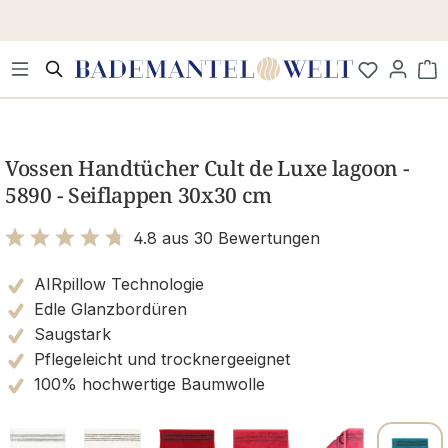
Zum Hauptinhalt springen
Wa
Bildergalerie überspringen
Vossen Handtücher Cult de Luxe lagoon -
5890 - Seiflappen 30x30 cm
4.8 aus 30 Bewertungen
Bewertung mit 4.8 von 5 Sternen
AIRpillow Technologie
Edle Glanzbordüren
Saugstark
Pflegeleicht und trocknergeeignet
100% hochwertige Baumwolle