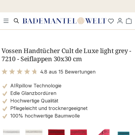
Zum Hauptinhalt springen
Wa
Bildergalerie überspringen
Vossen Handtücher Cult de Luxe light grey -
7210 - Seiflappen 30x30 cm
4.8 aus 15 Bewertungen
Bewertung mit 4.8 von 5 Sternen
AIRpillow Technologie
Edle Glanzbordüren
Hochwertige Qualität
Pflegeleicht und trocknergeeignet
100% hochwertige Baumwolle