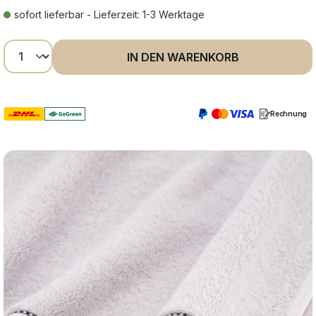
sofort lieferbar - Lieferzeit: 1-3 Werktage
Produkt Anzahl: Gib den gewünschten Wer
IN DEN WARENKORB
Rechnung