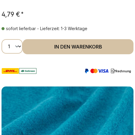
4,79 €
*
sofort lieferbar - Lieferzeit: 1-3 Werktage
Produkt Anzahl: Gib den gewünschten Wer
IN DEN WARENKORB
Rechnung