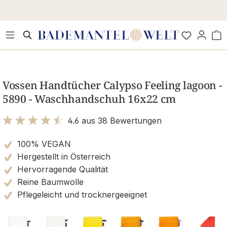
Zum Hauptinhalt springen
Wa
Bildergalerie überspringen
Vossen Handtücher Calypso Feeling lagoon -
5890 - Waschhandschuh 16x22 cm
4.6 aus 38 Bewertungen
Bewertung mit 4.6 von 5 Sternen
100% VEGAN
Hergestellt in Österreich
Hervorragende Qualität
Reine Baumwolle
Pflegeleicht und trocknergeeignet