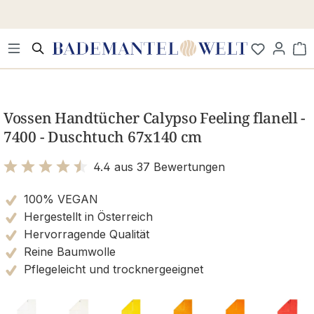
Zum Hauptinhalt springen
Wa
Bildergalerie überspringen
Vossen Handtücher Calypso Feeling flanell -
7400 - Duschtuch 67x140 cm
4.4 aus 37 Bewertungen
Bewertung mit 4.4 von 5 Sternen
100% VEGAN
Hergestellt in Österreich
Hervorragende Qualität
Reine Baumwolle
Pflegeleicht und trocknergeeignet