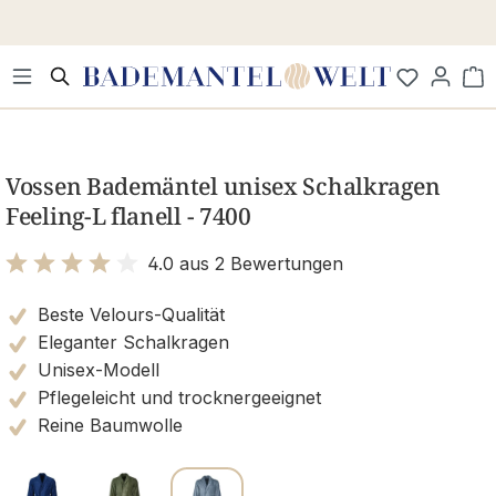
Zum Hauptinhalt springen
Wa
Bildergalerie überspringen
Vossen Bademäntel unisex Schalkragen
Feeling-L flanell - 7400
4.0 aus 2 Bewertungen
Bewertung mit 4 von 5 Sternen
Beste Velours-Qualität
Eleganter Schalkragen
Unisex-Modell
Pflegeleicht und trocknergeeignet
Reine Baumwolle