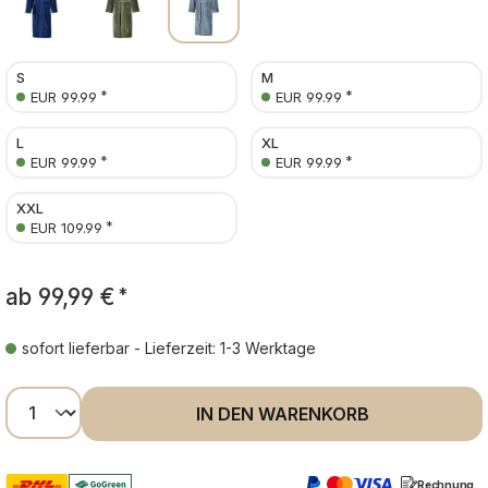
S
M
*
*
EUR 99.99
EUR 99.99
L
XL
*
*
EUR 99.99
EUR 99.99
XXL
*
EUR 109.99
ab
99,99 €
*
sofort lieferbar - Lieferzeit: 1-3 Werktage
Produkt Anzahl: Gib den gewünschten Wer
IN DEN WARENKORB
Rechnung