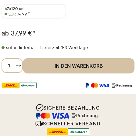
67x120 cm
*
EUR 74.99
ab
37,99 €
*
sofort lieferbar - Lieferzeit: 1-3 Werktage
Produkt Anzahl: Gib den gewünschten Wer
IN DEN WARENKORB
Rechnung
SICHERE BEZAHLUNG
Rechnung
SCHNELLER VERSAND