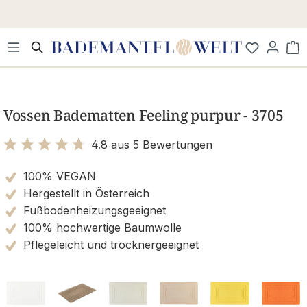
Zum Hauptinhalt springen
Wa
Bildergalerie überspringen
Vossen Badematten Feeling purpur - 3705
4.8 aus 5 Bewertungen
Bewertung mit 4.8 von 5 Sternen
100% VEGAN
Hergestellt in Österreich
Fußbodenheizungsgeeignet
100% hochwertige Baumwolle
Pflegeleicht und trocknergeeignet