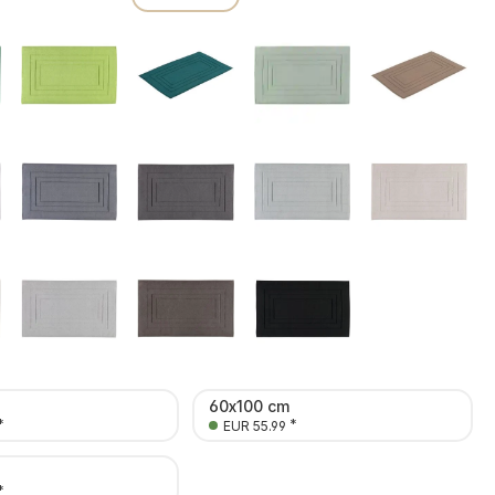
60x100 cm
*
*
EUR 55.99
*