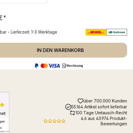
€
*
rbar - Lieferzeit: 1-3 Werktage
 Anzahl: Gib den gewünschten Wert ein 
IN DEN WARENKORB
Rechnung
über 700.000 Kunden
55.164 Artikel sofort lieferbar
100 Tage Umtausch-Recht
4.6 aus 43.974 Produkt-
Bewertungen