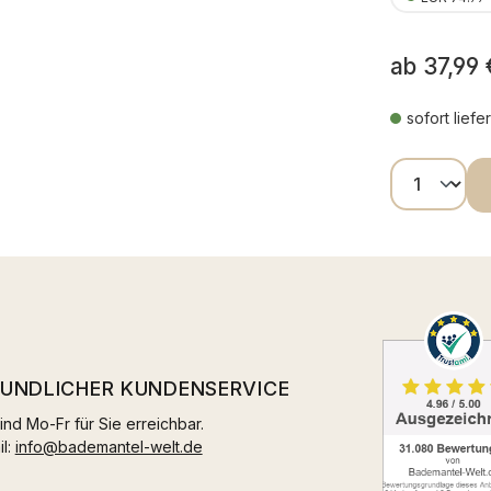
ab
37,99 
sofort liefe
Produkt
EUNDLICHER KUNDENSERVICE
ind Mo-Fr für Sie erreichbar.
il:
info@bademantel-welt.de