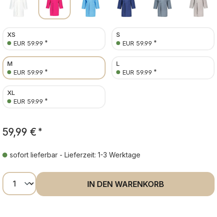
XS
S
*
*
EUR 59.99
EUR 59.99
M
L
*
*
EUR 59.99
EUR 59.99
XL
*
EUR 59.99
59,99 €
*
sofort lieferbar - Lieferzeit: 1-3 Werktage
Produkt Anzahl: Gib den gewünschten Wer
IN DEN WARENKORB