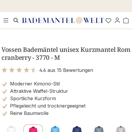
Zum Hauptinhalt springen
Wa
Bildergalerie überspringen
Vossen Bademäntel unisex Kurzmantel Rom
cranberry - 3770 - M
4.6 aus 15 Bewertungen
Bewertung mit 4.6 von 5 Sternen
Moderner Kimono-Stil
Attraktive Waffel-Struktur
Sportliche Kurzform
Pflegeleicht und trocknergeeignet
Reine Baumwolle