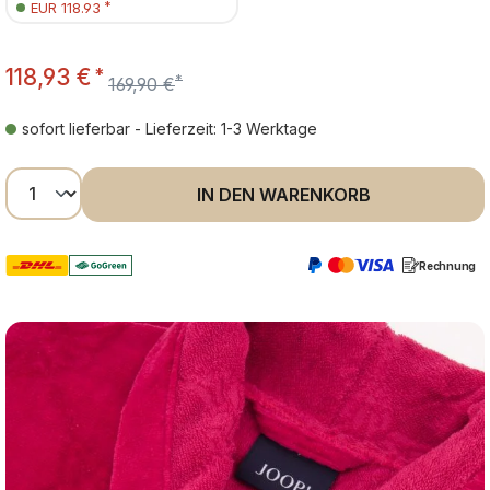
*
EUR 118.93
118,93 €
*
*
169,90 €
sofort lieferbar - Lieferzeit: 1-3 Werktage
Produkt Anzahl: Gib den gewünschten Wer
IN DEN WARENKORB
Rechnung