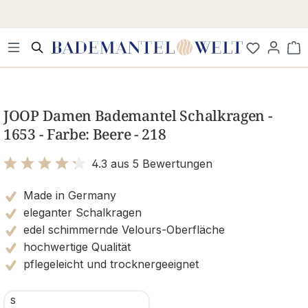
Zum Hauptinhalt springen
Wa
Bildergalerie überspringen
JOOP Damen Bademantel Schalkragen -
1653 - Farbe: Beere - 218
4.3 aus 5 Bewertungen
Bewertung mit 4.3 von 5 Sternen
Made in Germany
eleganter Schalkragen
edel schimmernde Velours-Oberfläche
hochwertige Qualität
pflegeleicht und trocknergeeignet
S