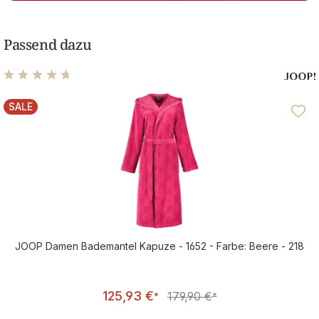
Passend dazu
Durchschnittliche Bewertung von 4.75 von 5 Sternen
SALE
RABATT
JOOP Damen Bademantel Kapuze - 1652 - Farbe: Beere - 218
Verkaufspreis:
125,93 €
179,90 €
Regulärer Preis:
*
*