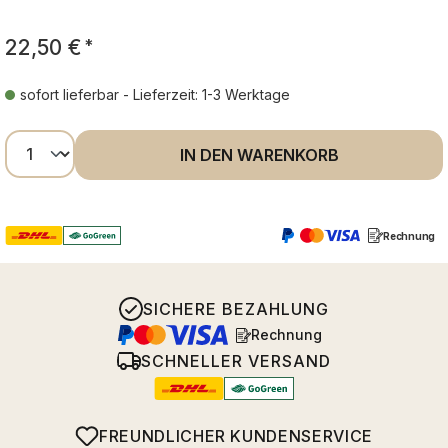
22,50 €
*
sofort lieferbar - Lieferzeit: 1-3 Werktage
Produkt Anzahl: Gib den gewünschten Wer
IN DEN WARENKORB
Rechnung
SICHERE BEZAHLUNG
Rechnung
SCHNELLER VERSAND
FREUNDLICHER KUNDENSERVICE