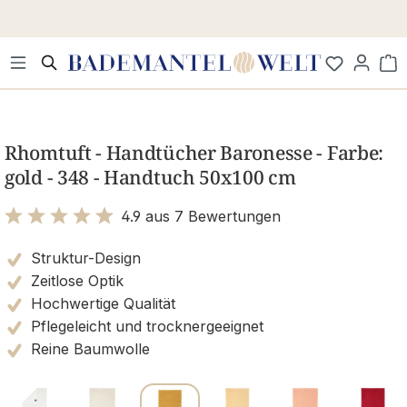
Zum Hauptinhalt springen
Wa
Bildergalerie überspringen
Rhomtuft - Handtücher Baronesse - Farbe:
gold - 348 - Handtuch 50x100 cm
4.9 aus 7 Bewertungen
Bewertung mit 4.9 von 5 Sternen
Struktur-Design
Zeitlose Optik
Hochwertige Qualität
Pflegeleicht und trocknergeeignet
Reine Baumwolle