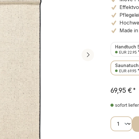
Effektvo
Pflegele
Hochwer
Made in
Handtuch 
EUR 22.95
Saunatuch
EUR 69.95
69,95 €
*
sofort liefe
Produkt