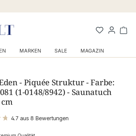
Waren
EN
MARKEN
SALE
MAGAZIN
Eden - Piquée Struktur - Farbe:
 081 (1-0148/8942) - Saunatuch
 cm
4.7 aus 8 Bewertungen
it 4.7 von 5 Sternen
emium Qualität