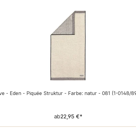
n
e - Eden - Piquée Struktur - Farbe: natur - 081 (1-0148/8
Regulärer Preis:
ab
22,95 €
*