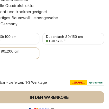
lle Quadratstruktur
icht und trocknergeeignet
tiges Baumwoll-Leinengewebe
 Germany
50x100 cm
Duschtuch 80x150 cm
*
*
EUR 64.95
 80x200 cm
*
rbar - Lieferzeit: 1-3 Werktage
 Anzahl: Gib den gewünschten Wert ein 
IN DEN WARENKORB