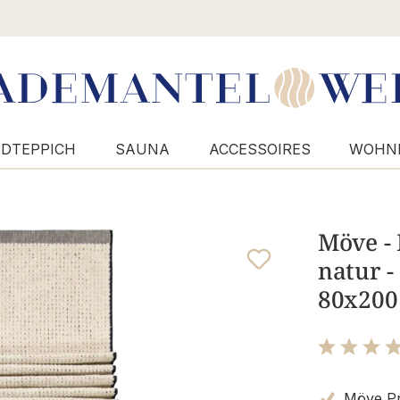
DTEPPICH
SAUNA
ACCESSOIRES
WOHN
Möve - 
natur -
80x200
Bewertung m
Möve Pr