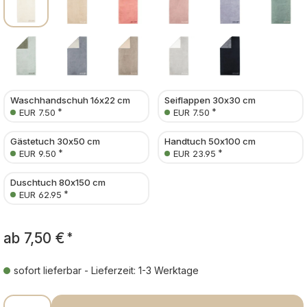
Waschhandschuh 16x22 cm
Seiflappen 30x30 cm
*
*
EUR 7.50
EUR 7.50
Gästetuch 30x50 cm
Handtuch 50x100 cm
*
*
EUR 9.50
EUR 23.95
Duschtuch 80x150 cm
*
EUR 62.95
ab
7,50 €
*
sofort lieferbar - Lieferzeit: 1-3 Werktage
Produkt Anzahl: Gib den gewünschten Wer