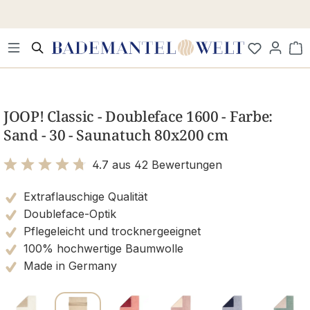
Zum Hauptinhalt springen
Wa
Bildergalerie überspringen
JOOP! Classic - Doubleface 1600 - Farbe:
Sand - 30 - Saunatuch 80x200 cm
4.7 aus 42 Bewertungen
Bewertung mit 4.7 von 5 Sternen
Extraflauschige Qualität
Doubleface-Optik
Pflegeleicht und trocknergeeignet
100% hochwertige Baumwolle
Made in Germany