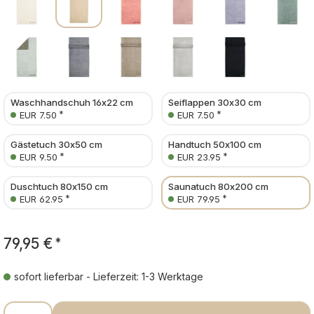
Waschhandschuh 16x22 cm
Seiflappen 30x30 cm
*
*
EUR 7.50
EUR 7.50
Gästetuch 30x50 cm
Handtuch 50x100 cm
*
*
EUR 9.50
EUR 23.95
Duschtuch 80x150 cm
Saunatuch 80x200 cm
*
*
EUR 62.95
EUR 79.95
79,95 €
*
sofort lieferbar - Lieferzeit: 1-3 Werktage
Produkt Anzahl: Gib den gewünschten Wer