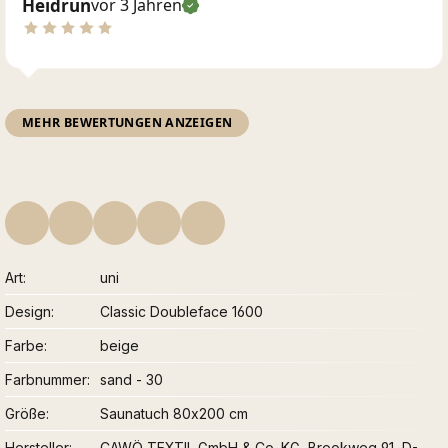
Heidrun
vor 3 Jahren
MEHR BEWERTUNGEN ANZEIGEN
Art
uni
Design
Classic Doubleface 1600
Farbe
beige
Farbnummer
sand - 30
Größe
Saunatuch 80x200 cm
Hersteller
CAWÖ TEXTIL GmbH & Co. KG, Brookweg 91, D-