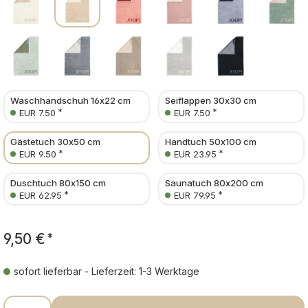
Waschhandschuh 16x22 cm
Seiflappen 30x30 cm
*
*
EUR 7.50
EUR 7.50
Gästetuch 30x50 cm
Handtuch 50x100 cm
*
*
EUR 9.50
EUR 23.95
Duschtuch 80x150 cm
Saunatuch 80x200 cm
*
*
EUR 62.95
EUR 79.95
9,50 €
*
sofort lieferbar - Lieferzeit: 1-3 Werktage
Produkt Anzahl: Gib den gewünschten Wer