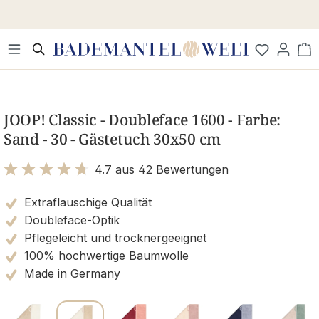
Zum Hauptinhalt springen
Wa
Bildergalerie überspringen
JOOP! Classic - Doubleface 1600 - Farbe:
Sand - 30 - Gästetuch 30x50 cm
4.7 aus 42 Bewertungen
Bewertung mit 4.7 von 5 Sternen
Extraflauschige Qualität
Doubleface-Optik
Pflegeleicht und trocknergeeignet
100% hochwertige Baumwolle
Made in Germany