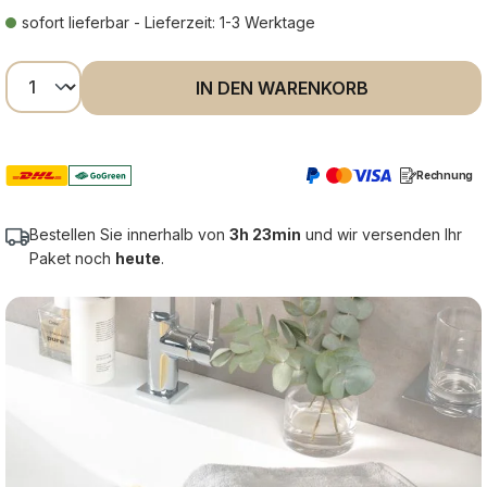
sofort lieferbar - Lieferzeit: 1-3 Werktage
Produkt Anzahl: Gib den gewünschten Wer
IN DEN WARENKORB
Rechnung
Bestellen Sie innerhalb von
3h 23min
und wir versenden Ihr
Paket noch
heute
.