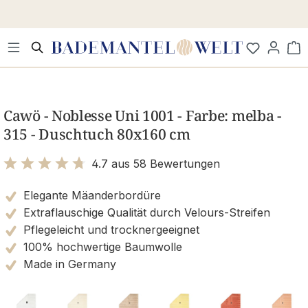
Zum Hauptinhalt springen
Wa
Bildergalerie überspringen
Cawö - Noblesse Uni 1001 - Farbe: melba -
315 - Duschtuch 80x160 cm
4.7 aus 58 Bewertungen
Bewertung mit 4.7 von 5 Sternen
Elegante Mäanderbordüre
Extraflauschige Qualität durch Velours-Streifen
Pflegeleicht und trocknergeeignet
100% hochwertige Baumwolle
Made in Germany