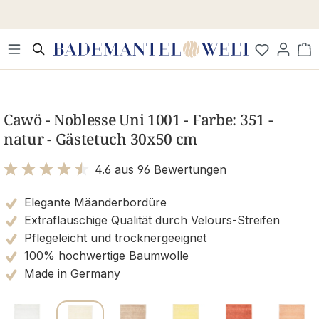
Zum Hauptinhalt springen
Wa
Bildergalerie überspringen
Cawö - Noblesse Uni 1001 - Farbe: 351 -
natur - Gästetuch 30x50 cm
4.6 aus 96 Bewertungen
Bewertung mit 4.6 von 5 Sternen
Elegante Mäanderbordüre
Extraflauschige Qualität durch Velours-Streifen
Pflegeleicht und trocknergeeignet
100% hochwertige Baumwolle
Made in Germany