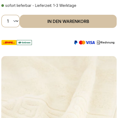
sofort lieferbar - Lieferzeit: 1-3 Werktage
Produkt Anzahl: Gib den gewünschten Wer
IN DEN WARENKORB
Rechnung