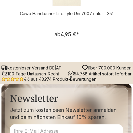
Cawö Handtücher Lifestyle Uni 7007 natur - 351
Regulärer Preis:
ab
4,95 €
*
kostenloser Versand DE|AT
über 700.000 Kunden
100 Tage Umtausch-Recht
54.758 Artikel sofort lieferbar
4.6 aus 43.974 Produkt-Bewertungen
Newsletter
Jetzt zum kostenlosen Newsletter anmelden
und beim nächsten Einkauf 10% sparen.