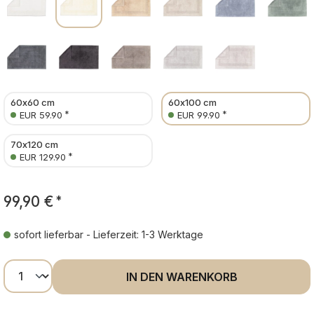
60x60 cm
60x100 cm
*
*
EUR 59.90
EUR 99.90
70x120 cm
*
EUR 129.90
99,90 €
*
sofort lieferbar - Lieferzeit: 1-3 Werktage
Produkt Anzahl: Gib den gewünschten Wer
IN DEN WARENKORB