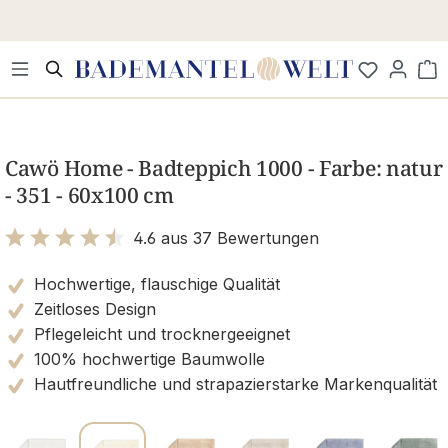
Zum Hauptinhalt springen
Wa
Bildergalerie überspringen
Cawö Home - Badteppich 1000 - Farbe: natur
- 351 - 60x100 cm
4.6 aus 37 Bewertungen
Bewertung mit 4.6 von 5 Sternen
Hochwertige, flauschige Qualität
Zeitloses Design
Pflegeleicht und trocknergeeignet
100% hochwertige Baumwolle
Hautfreundliche und strapazierstarke Markenqualität