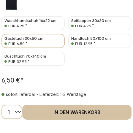
Waschhandschuh 16x22 cm
Seiflappen 30x30 cm
*
*
EUR 4.95
EUR 4.95
Gästetuch 30x50 cm
Handtuch 50x100 cm
*
*
EUR 6.50
EUR 12.95
Duschtuch 70x140 cm
*
EUR 32.95
6,50 €
*
sofort lieferbar - Lieferzeit: 1-3 Werktage
Produkt Anzahl: Gib den gewünschten Wer
IN DEN WARENKORB