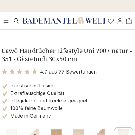
Zum Hauptinhalt springen
Wa
Bildergalerie überspringen
Cawö Handtücher Lifestyle Uni 7007 natur -
351 - Gästetuch 30x50 cm
4.7 aus 77 Bewertungen
Bewertung mit 4.7 von 5 Sternen
Puristisches Design
Extraflauschige Qualität
Pflegeleicht und trocknergeeignet
100% feine Baumwolle
Made in Germany