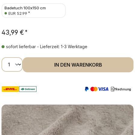
Badetuch 100x150 cm
*
EUR 52.99
43,99 €
*
sofort lieferbar - Lieferzeit: 1-3 Werktage
Produkt Anzahl: Gib den gewünschten Wer
IN DEN WARENKORB
Rechnung