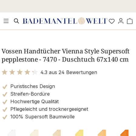
Zum Hauptinhalt springen
Wa
Bildergalerie überspringen
Vossen Handtücher Vienna Style Supersoft
pepplestone - 7470 - Duschtuch 67x140 cm
4.3 aus 24 Bewertungen
Bewertung mit 4.3 von 5 Sternen
Puristisches Design
Streifen-Bordüre
Hochwertige Qualität
Pflegeleicht und trocknergeeignet
100% Supersoft Baumwolle