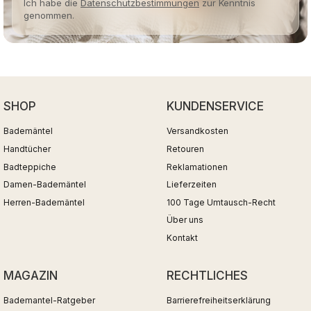
Ich habe die
Datenschutzbestimmungen
zur Kenntnis
genommen.
SHOP
KUNDENSERVICE
Bademäntel
Versandkosten
Handtücher
Retouren
Badteppiche
Reklamationen
Damen-Bademäntel
Lieferzeiten
Herren-Bademäntel
100 Tage Umtausch-Recht
Über uns
Kontakt
MAGAZIN
RECHTLICHES
Bademantel-Ratgeber
Barrierefreiheitserklärung