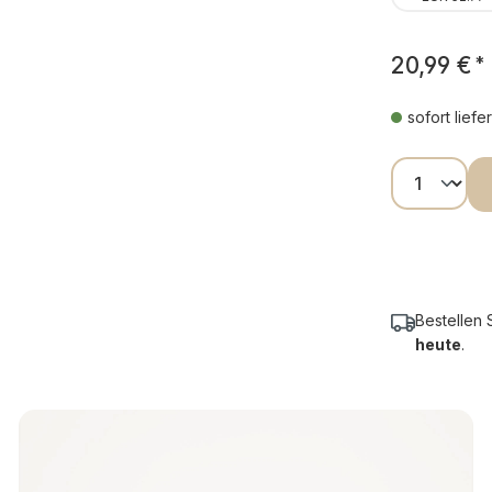
20,99 €
*
sofort liefe
Produkt
Bestellen 
heute
.