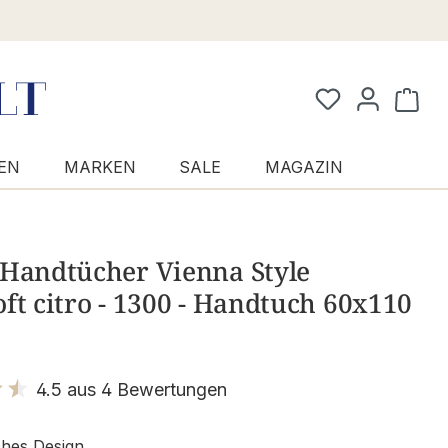
Waren
EN
MARKEN
SALE
MAGAZIN
 Handtücher Vienna Style
ft citro - 1300 - Handtuch 60x110
4.5 aus 4 Bewertungen
it 4.5 von 5 Sternen
ches Design