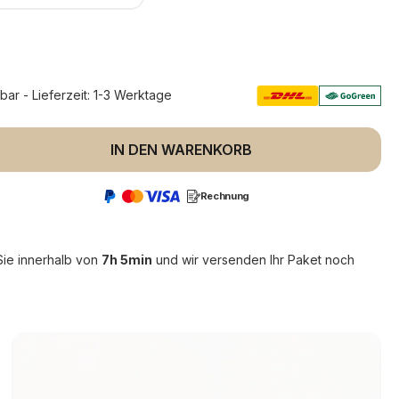
rbar - Lieferzeit: 1-3 Werktage
 Anzahl: Gib den gewünschten Wert ein 
IN DEN WARENKORB
Rechnung
Sie innerhalb von
7h 5min
und wir versenden Ihr Paket noch