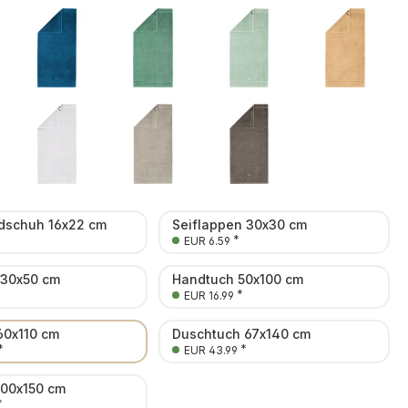
schuh 16x22 cm
Seiflappen 30x30 cm
*
EUR 6.59
 30x50 cm
Handtuch 50x100 cm
*
EUR 16.99
60x110 cm
Duschtuch 67x140 cm
*
*
EUR 43.99
100x150 cm
*