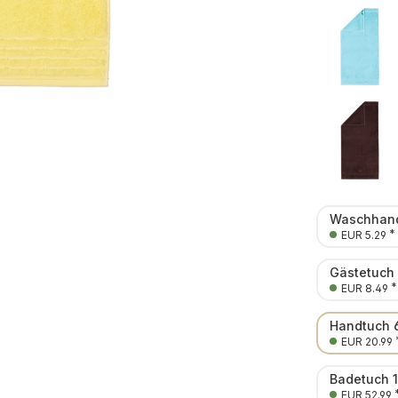
Waschhand
*
EUR 5.29
Gästetuch
*
EUR 8.49
Handtuch 
EUR 20.99
Badetuch 
EUR 52.99