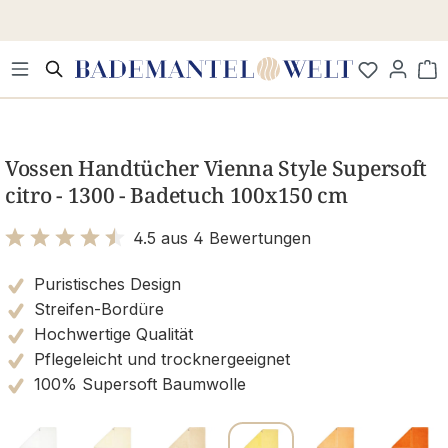
Zum Hauptinhalt springen
Wa
Bildergalerie überspringen
Vossen Handtücher Vienna Style Supersoft
citro - 1300 - Badetuch 100x150 cm
4.5 aus 4 Bewertungen
Bewertung mit 4.5 von 5 Sternen
Puristisches Design
Streifen-Bordüre
Hochwertige Qualität
Pflegeleicht und trocknergeeignet
100% Supersoft Baumwolle