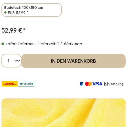
Badetuch 100x150 cm
*
EUR 52.99
52,99 €
*
sofort lieferbar - Lieferzeit: 1-3 Werktage
Produkt Anzahl: Gib den gewünschten Wer
IN DEN WARENKORB
Rechnung