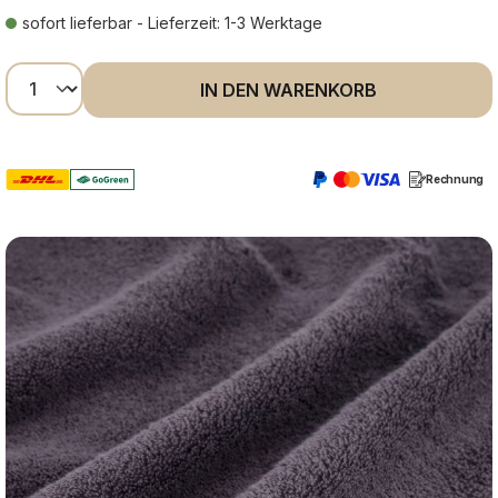
sofort lieferbar - Lieferzeit: 1-3 Werktage
Produkt Anzahl: Gib den gewünschten Wer
IN DEN WARENKORB
Rechnung