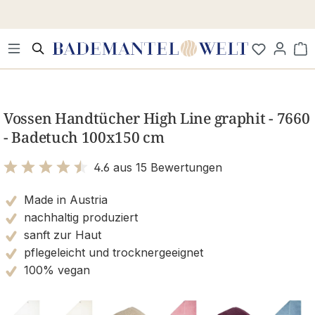
Zum Hauptinhalt springen
Wa
Bildergalerie überspringen
Vossen Handtücher High Line graphit - 7660
- Badetuch 100x150 cm
4.6 aus 15 Bewertungen
Bewertung mit 4.6 von 5 Sternen
Made in Austria
nachhaltig produziert
sanft zur Haut
pflegeleicht und trocknergeeignet
100% vegan