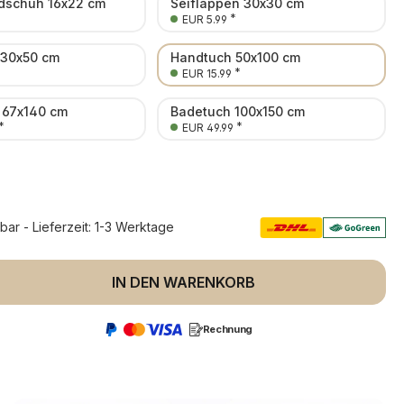
schuh 16x22 cm
Seiflappen 30x30 cm
*
EUR 5.99
 30x50 cm
Handtuch 50x100 cm
*
EUR 15.99
 67x140 cm
Badetuch 100x150 cm
*
*
EUR 49.99
rbar - Lieferzeit: 1-3 Werktage
 Anzahl: Gib den gewünschten Wert ein 
IN DEN WARENKORB
Rechnung