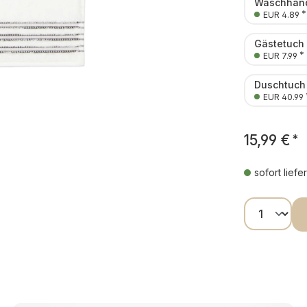
Waschhand
*
EUR 4.89
Gästetuch
*
EUR 7.99
Duschtuch
EUR 40.99
15,99 €
*
sofort liefe
Produkt