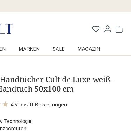
Waren
EN
MARKEN
SALE
MAGAZIN
Handtücher Cult de Luxe weiß -
 Handtuch 50x100 cm
4.9 aus 11 Bewertungen
it 4.9 von 5 Sternen
w Technologie
anzbordüren