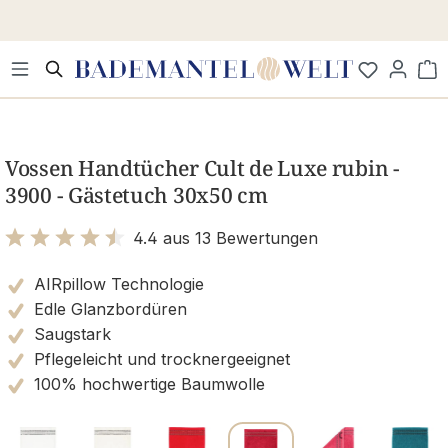
Zum Hauptinhalt springen
Wa
Bildergalerie überspringen
Vossen Handtücher Cult de Luxe rubin -
3900 - Gästetuch 30x50 cm
4.4 aus 13 Bewertungen
Bewertung mit 4.4 von 5 Sternen
AIRpillow Technologie
Edle Glanzbordüren
Saugstark
Pflegeleicht und trocknergeeignet
100% hochwertige Baumwolle