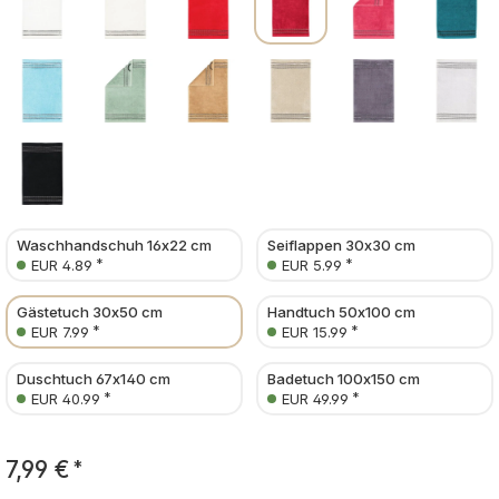
Waschhandschuh 16x22 cm
Seiflappen 30x30 cm
*
*
EUR 4.89
EUR 5.99
Gästetuch 30x50 cm
Handtuch 50x100 cm
*
*
EUR 7.99
EUR 15.99
Duschtuch 67x140 cm
Badetuch 100x150 cm
*
*
EUR 40.99
EUR 49.99
7,99 €
*