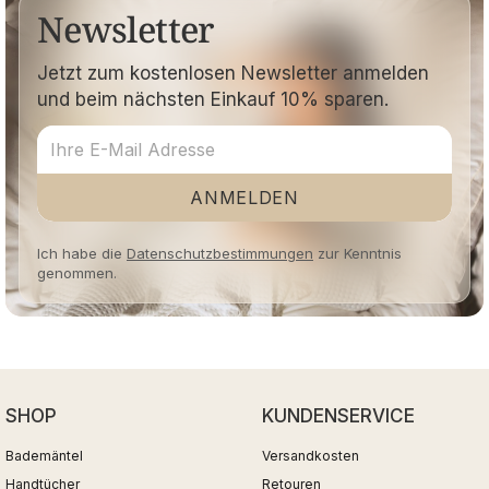
Newsletter
Jetzt zum kostenlosen Newsletter anmelden
und beim nächsten Einkauf 10% sparen.
ANMELDEN
Ich habe die
Datenschutzbestimmungen
zur Kenntnis
genommen.
SHOP
KUNDENSERVICE
Bademäntel
Versandkosten
Handtücher
Retouren