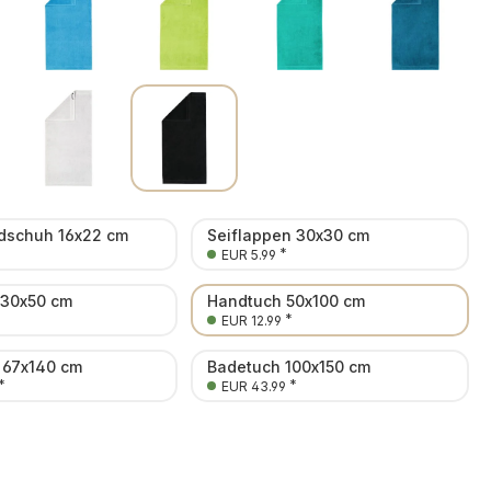
schuh 16x22 cm
Seiflappen 30x30 cm
*
EUR 5.99
 30x50 cm
Handtuch 50x100 cm
*
EUR 12.99
 67x140 cm
Badetuch 100x150 cm
*
*
EUR 43.99