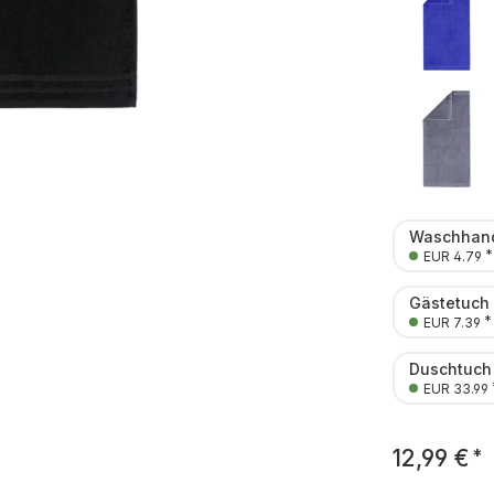
Waschhand
*
EUR 4.79
Gästetuch
*
EUR 7.39
Duschtuch
EUR 33.99
12,99 €
*