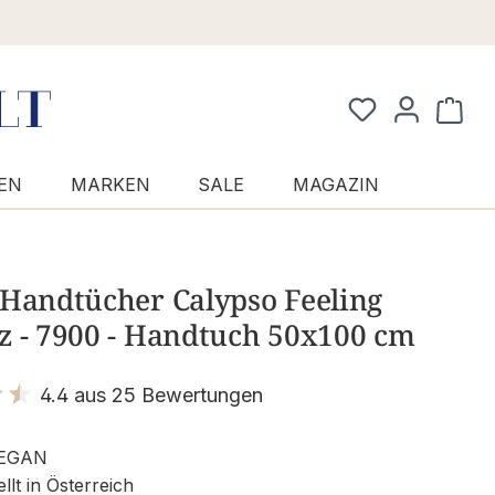
Waren
EN
MARKEN
SALE
MAGAZIN
 Handtücher Calypso Feeling
z - 7900 - Handtuch 50x100 cm
4.4 aus 25 Bewertungen
it 4.4 von 5 Sternen
EGAN
llt in Österreich