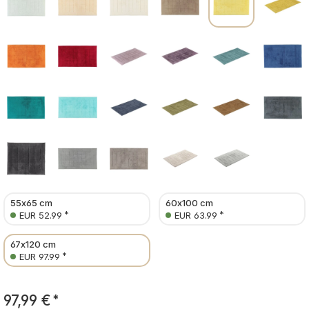
55x65 cm
60x100 cm
*
*
EUR 52.99
EUR 63.99
67x120 cm
*
EUR 97.99
97,99 €
*