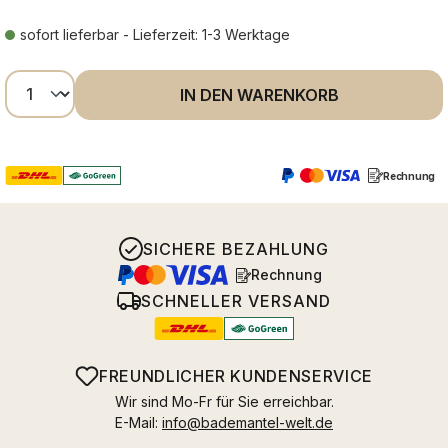
sofort lieferbar - Lieferzeit: 1-3 Werktage
Produkt Anzahl: Gib den gewünschten Wer
IN DEN WARENKORB
Rechnung
SICHERE BEZAHLUNG
Rechnung
SCHNELLER VERSAND
FREUNDLICHER KUNDENSERVICE
Wir sind Mo-Fr für Sie erreichbar.
E-Mail:
info@bademantel-welt.de