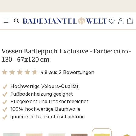
Zum Hauptinhalt springen
Wa
Bildergalerie überspringen
Vossen Badteppich Exclusive - Farbe: citro -
130 - 67x120 cm
4.8 aus 2 Bewertungen
Bewertung mit 4.8 von 5 Sternen
Hochwertige Velours-Qualität
Fußbodenheizung geeignet
Pflegeleicht und trocknergeeignet
100% hochwertige Baumwolle
gummierte Rückenbeschichtung