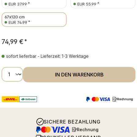
*
*
EUR 37.99
EUR 55.99
67x120 cm
*
EUR 74.99
74,99 €
*
sofort lieferbar - Lieferzeit: 1-3 Werktage
Produkt Anzahl: Gib den gewünschten Wer
IN DEN WARENKORB
Rechnung
SICHERE BEZAHLUNG
Rechnung