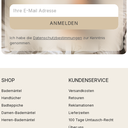
ANMELDEN
Ich habe die
Datenschutzbestimmungen
zur Kenntnis
genommen.
SHOP
KUNDENSERVICE
Bademäntel
Versandkosten
Handtücher
Retouren
Badteppiche
Reklamationen
Damen-Bademäntel
Lieferzeiten
Herren-Bademäntel
100 Tage Umtausch-Recht
Über uns