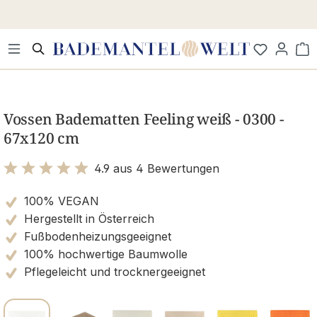
Zum Hauptinhalt springen
Wa
Bildergalerie überspringen
Vossen Badematten Feeling weiß - 0300 -
67x120 cm
4.9 aus 4 Bewertungen
Bewertung mit 4.9 von 5 Sternen
100% VEGAN
Hergestellt in Österreich
Fußbodenheizungsgeeignet
100% hochwertige Baumwolle
Pflegeleicht und trocknergeeignet