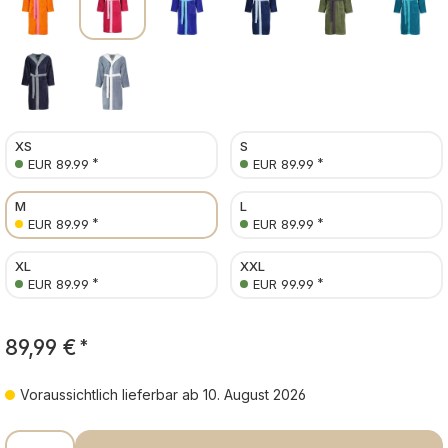
XS
S
*
*
EUR 89.99
EUR 89.99
M
L
*
*
EUR 89.99
EUR 89.99
XL
XXL
*
*
EUR 89.99
EUR 99.99
89,99 €
*
Voraussichtlich lieferbar ab 10. August 2026
Produkt Anzahl: Gib den gewünschten Wer