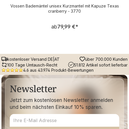
Vossen Bademäntel unisex Kurzmantel mit Kapuze Texas
cranberry - 3770
Regulärer Preis:
ab
79,99 €
*
kostenloser Versand DE|AT
über 700.000 Kunden
100 Tage Umtausch-Recht
51.812 Artikel sofort lieferbar
4.6 aus 43.974 Produkt-Bewertungen
Newsletter
Jetzt zum kostenlosen Newsletter anmelden
und beim nächsten Einkauf 10% sparen.