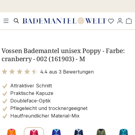
Zum Hauptinhalt springen
Wa
Bildergalerie überspringen
Vossen Bademantel unisex Poppy - Farbe:
cranberry - 002 (161903) - M
4.4 aus 3 Bewertungen
Bewertung mit 4.4 von 5 Sternen
Attraktiver Schnitt
Praktische Kapuze
Doubleface-Optik
Pflegeleicht und trocknergeeignet
Hautfreundlicher Material-Mix