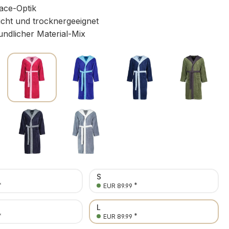
ace-Optik
icht und trocknergeeignet
ndlicher Material-Mix
S
*
*
EUR 89.99
L
*
*
EUR 89.99