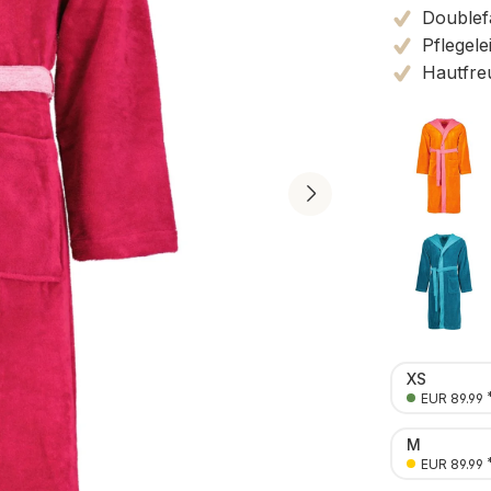
Doublef
Pflegele
Hautfreu
XS
EUR 89.99
M
EUR 89.99