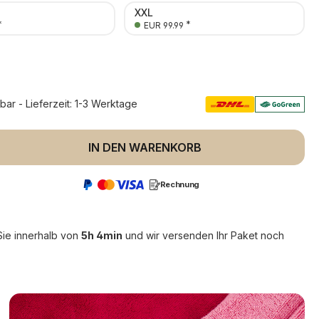
XXL
*
*
EUR 99.99
rbar - Lieferzeit: 1-3 Werktage
 Anzahl: Gib den gewünschten Wert ein 
IN DEN WARENKORB
Rechnung
Sie innerhalb von
5h 4min
und wir versenden Ihr Paket noch