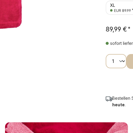
XL
EUR 89.99
89,99 €
*
sofort liefe
Produkt
Bestellen 
heute
.