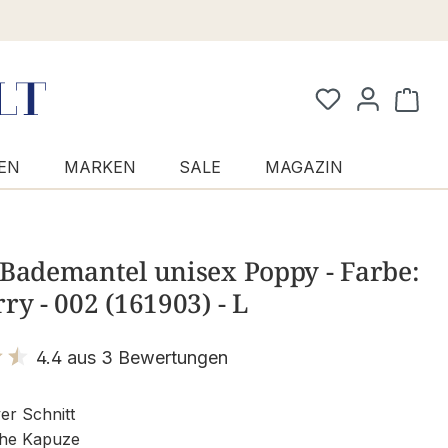
Waren
EN
MARKEN
SALE
MAGAZIN
Bademantel unisex Poppy - Farbe:
ry - 002 (161903) - L
4.4 aus 3 Bewertungen
it 4.4 von 5 Sternen
er Schnitt
che Kapuze