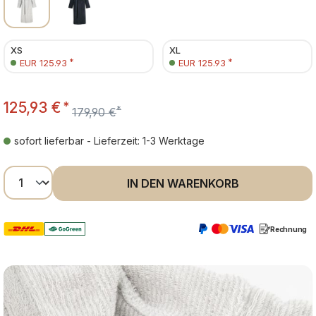
XS
XL
*
*
EUR 125.93
EUR 125.93
125,93 €
*
*
179,90 €
sofort lieferbar - Lieferzeit: 1-3 Werktage
Produkt Anzahl: Gib den gewünschten Wer
IN DEN WARENKORB
Rechnung