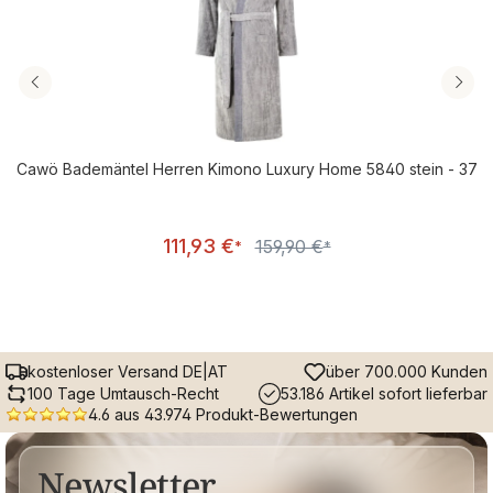
Cawö Bademäntel Herren Kimono Luxury Home 5840 stein - 37
Verkaufspreis:
111,93 €
159,90 €
Regulärer Preis:
*
*
kostenloser Versand DE|AT
über 700.000 Kunden
100 Tage Umtausch-Recht
53.186 Artikel sofort lieferbar
4.6 aus 43.974 Produkt-Bewertungen
Newsletter