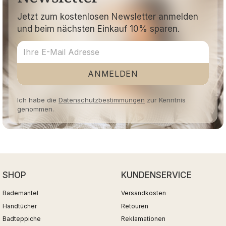
Jetzt zum kostenlosen Newsletter anmelden
und beim nächsten Einkauf 10% sparen.
ANMELDEN
Ich habe die
Datenschutzbestimmungen
zur Kenntnis
genommen.
SHOP
KUNDENSERVICE
Bademäntel
Versandkosten
Handtücher
Retouren
Badteppiche
Reklamationen