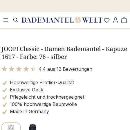
Zum Hauptinhalt springen
Wa
Bildergalerie überspringen
JOOP! Classic - Damen Bademantel - Kapuze
1617 - Farbe: 76 - silber
4.4 aus 12 Bewertungen
Bewertung mit 4.4 von 5 Sternen
Hochwertige Frottier-Qualität
Exklusive Optik
Pflegeleicht und trocknergeeignet
100% hochwertige Baumwolle
Made in Germany