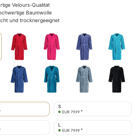
ige Velours-Qualität
chwertige Baumwolle
icht und trocknergeeignet
S
*
*
EUR 79.99
L
*
*
EUR 79.99