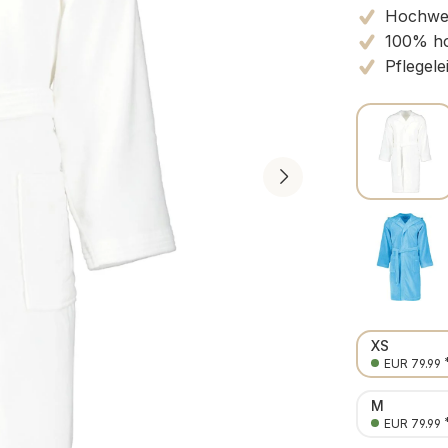
Hochwert
100% ho
Pflegele
XS
EUR 79.99
M
EUR 79.99