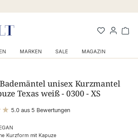
Waren
EN
MARKEN
SALE
MAGAZIN
 Bademäntel unisex Kurzmantel
uze Texas weiß - 0300 - XS
5.0 aus 5 Bewertungen
it 5 von 5 Sternen
EGAN
he Kurzform mit Kapuze