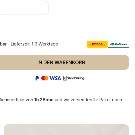
*
rbar - Lieferzeit: 1-3 Werktage
 Anzahl: Gib den gewünschten Wert ein 
IN DEN WARENKORB
Rechnung
Sie innerhalb von
1h 28min
und wir versenden Ihr Paket noch