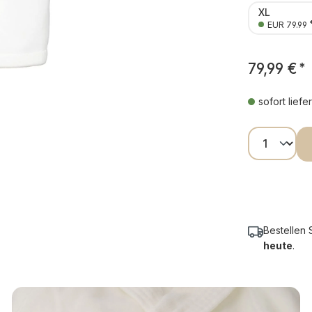
XL
EUR 79.99
79,99 €
*
sofort liefe
Produkt
Bestellen 
heute
.