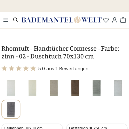
Zum Hauptinhalt springen
Wa
Bildergalerie überspringen
Rhomtuft - Handtücher Comtesse - Farbe:
zinn - 02 - Duschtuch 70x130 cm
5.0 aus 1 Bewertungen
Bewertung mit 5 von 5 Sternen
Seiflappen 30x30 cm
Gästetuch 30x50 cm