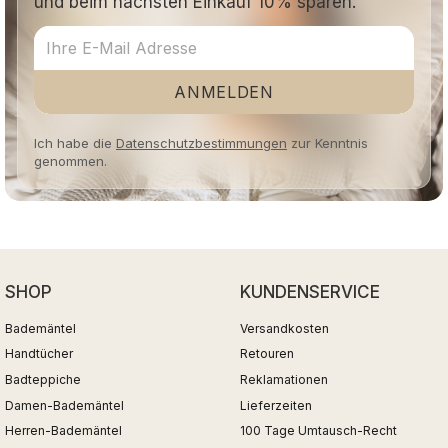
und beim nächsten Einkauf 10% sparen.
ANMELDEN
Ich habe die
Datenschutzbestimmungen
zur Kenntnis
genommen.
SHOP
KUNDENSERVICE
Bademäntel
Versandkosten
Handtücher
Retouren
Badteppiche
Reklamationen
Damen-Bademäntel
Lieferzeiten
Herren-Bademäntel
100 Tage Umtausch-Recht