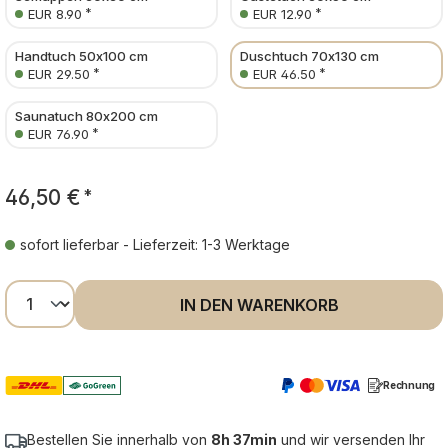
*
*
EUR 8.90
EUR 12.90
Handtuch 50x100 cm
Duschtuch 70x130 cm
*
*
EUR 29.50
EUR 46.50
Saunatuch 80x200 cm
*
EUR 76.90
46,50 €
*
sofort lieferbar - Lieferzeit: 1-3 Werktage
Produkt Anzahl: Gib den gewünschten Wer
IN DEN WARENKORB
Rechnung
Bestellen Sie innerhalb von
8h 37min
und wir versenden Ihr